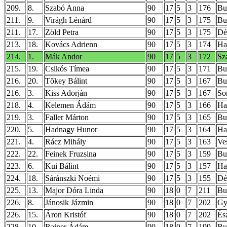
209.
8.
Szabó Anna
90
17
5
3
176
Bu
211.
9.
Virágh Lénárd
90
17
5
3
175
Bu
211.
17.
Zöld Petra
90
17
5
3
175
Dé
213.
18.
Kovács Adrienn
90
17
5
3
174
Ha
214.
1.
Mák Andor
90
17
5
3
172
Sz
215.
19.
Csikós Tímea
90
17
5
3
171
Bu
216.
20.
Tõkey Bálint
90
17
5
3
167
Bu
216.
3.
Kiss Adorján
90
17
5
3
167
So
218.
4.
Kelemen Ádám
90
17
5
3
166
Ha
219.
3.
Faller Márton
90
17
5
3
165
Bu
220.
5.
Hadnagy Hunor
90
17
5
3
164
Ha
221.
4.
Rácz Mihály
90
17
5
3
163
Ve
222.
22.
Feinek Fruzsina
90
17
5
3
159
Bu
223.
6.
Kui Bálint
90
17
5
3
157
Ha
224.
18.
Sáránszki Noémi
90
17
5
3
155
Dé
225.
13.
Major Dóra Linda
90
18
0
7
211
Bud
226.
8.
Jánosik Jázmin
90
18
0
7
202
Gy
226.
15.
Áron Kristóf
90
18
0
7
202
És
228.
10.
Rainer Ádám
90
18
0
7
199
Bu