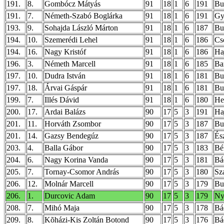
191.
8.
Gombócz Mátyás
91
18
1
6
191
Bu
191.
7.
Németh-Szabó Boglárka
91
18
1
6
191
Gy
193.
9.
Sohajda László Márton
91
18
1
6
187
Bud
194.
10.
Szemerédi Lehel
91
18
1
6
186
Cs
194.
16.
Nagy Kristóf
91
18
1
6
186
Ha
196.
3.
Németh Marcell
91
18
1
6
185
Ba
197.
10.
Dudra István
91
18
1
6
181
Bud
197.
18.
Árvai Gáspár
91
18
1
6
181
Bu
199.
7.
Illés Dávid
91
18
1
6
180
He
200.
17.
Ardai Balázs
90
17
5
3
191
Ha
201.
11.
Horváth Zsombor
90
17
5
3
187
Bud
201.
14.
Gazsy Bendegúz
90
17
5
3
187
És
203.
4.
Balla Gábor
90
17
5
3
183
Bé
204.
6.
Nagy Korina Vanda
90
17
5
3
181
Bá
205.
7.
Tornay-Csomor András
90
17
5
3
180
Sz
206.
12.
Molnár Marcell
90
17
5
3
179
Bud
206.
1.
Durcovic Adam
90
17
5
3
179
Ny
208.
7.
Mihó Maja
90
17
5
3
178
Bá
209.
8.
Kõházi-Kis Zoltán Botond
90
17
5
3
176
Bá