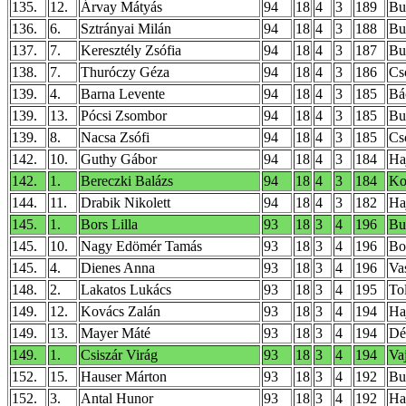
135.
12.
Árvay Mátyás
94
18
4
3
189
Bu
136.
6.
Sztrányai Milán
94
18
4
3
188
Bud
137.
7.
Keresztély Zsófia
94
18
4
3
187
Bud
138.
7.
Thuróczy Géza
94
18
4
3
186
Cs
139.
4.
Barna Levente
94
18
4
3
185
Bá
139.
13.
Pócsi Zsombor
94
18
4
3
185
Bu
139.
8.
Nacsa Zsófi
94
18
4
3
185
Cs
142.
10.
Guthy Gábor
94
18
4
3
184
Ha
142.
1.
Bereczki Balázs
94
18
4
3
184
Ko
144.
11.
Drabik Nikolett
94
18
4
3
182
Ha
145.
1.
Bors Lilla
93
18
3
4
196
Bu
145.
10.
Nagy Edömér Tamás
93
18
3
4
196
Bo
145.
4.
Dienes Anna
93
18
3
4
196
Va
148.
2.
Lakatos Lukács
93
18
3
4
195
To
149.
12.
Kovács Zalán
93
18
3
4
194
Ha
149.
13.
Mayer Máté
93
18
3
4
194
Dé
149.
1.
Csiszár Virág
93
18
3
4
194
Va
152.
15.
Hauser Márton
93
18
3
4
192
Bu
152.
3.
Antal Hunor
93
18
3
4
192
Ha