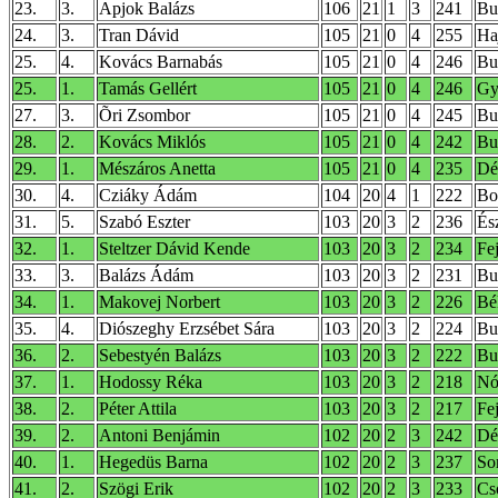
23.
3.
Apjok Balázs
106
21
1
3
241
Bu
24.
3.
Tran Dávid
105
21
0
4
255
Ha
25.
4.
Kovács Barnabás
105
21
0
4
246
Bu
25.
1.
Tamás Gellért
105
21
0
4
246
Gy
27.
3.
Õri Zsombor
105
21
0
4
245
Bu
28.
2.
Kovács Miklós
105
21
0
4
242
Bu
29.
1.
Mészáros Anetta
105
21
0
4
235
Dé
30.
4.
Cziáky Ádám
104
20
4
1
222
Bo
31.
5.
Szabó Eszter
103
20
3
2
236
És
32.
1.
Steltzer Dávid Kende
103
20
3
2
234
Fe
33.
3.
Balázs Ádám
103
20
3
2
231
Bu
34.
1.
Makovej Norbert
103
20
3
2
226
Bé
35.
4.
Diószeghy Erzsébet Sára
103
20
3
2
224
Bu
36.
2.
Sebestyén Balázs
103
20
3
2
222
Bud
37.
1.
Hodossy Réka
103
20
3
2
218
Nó
38.
2.
Péter Attila
103
20
3
2
217
Fe
39.
2.
Antoni Benjámin
102
20
2
3
242
Dé
40.
1.
Hegedüs Barna
102
20
2
3
237
So
41.
2.
Szögi Erik
102
20
2
3
233
Cs