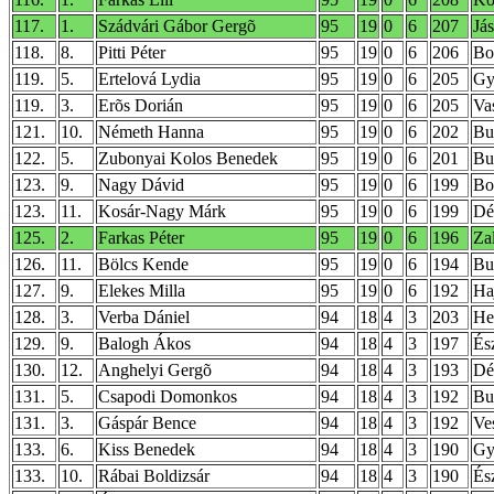
117.
1.
Szádvári Gábor Gergõ
95
19
0
6
207
Já
118.
8.
Pitti Péter
95
19
0
6
206
Bo
119.
5.
Ertelová Lydia
95
19
0
6
205
Gy
119.
3.
Erõs Dorián
95
19
0
6
205
Va
121.
10.
Németh Hanna
95
19
0
6
202
Bu
122.
5.
Zubonyai Kolos Benedek
95
19
0
6
201
Bud
123.
9.
Nagy Dávid
95
19
0
6
199
Bo
123.
11.
Kosár-Nagy Márk
95
19
0
6
199
Dé
125.
2.
Farkas Péter
95
19
0
6
196
Za
126.
11.
Bölcs Kende
95
19
0
6
194
Bu
127.
9.
Elekes Milla
95
19
0
6
192
Ha
128.
3.
Verba Dániel
94
18
4
3
203
He
129.
9.
Balogh Ákos
94
18
4
3
197
És
130.
12.
Anghelyi Gergõ
94
18
4
3
193
Dé
131.
5.
Csapodi Domonkos
94
18
4
3
192
Bu
131.
3.
Gáspár Bence
94
18
4
3
192
Ve
133.
6.
Kiss Benedek
94
18
4
3
190
Gy
133.
10.
Rábai Boldizsár
94
18
4
3
190
És