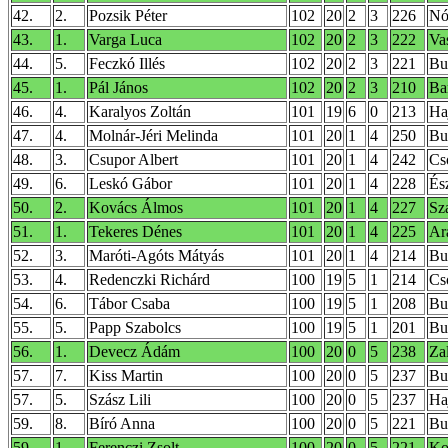
42.
2.
Pozsik Péter
102
20
2
3
226
Nó
43.
1.
Varga Luca
102
20
2
3
222
Va
44.
5.
Feczkó Illés
102
20
2
3
221
Bu
45.
1.
Pál János
102
20
2
3
210
Ba
46.
4.
Karalyos Zoltán
101
19
6
0
213
Ha
47.
4.
Molnár-Jéri Melinda
101
20
1
4
250
Bu
48.
3.
Csupor Albert
101
20
1
4
242
Cs
49.
6.
Leskó Gábor
101
20
1
4
228
És
50.
2.
Kovács Álmos
101
20
1
4
227
Sz
51.
1.
Tekeres Dénes
101
20
1
4
225
Ar
52.
3.
Maróti-Agóts Mátyás
101
20
1
4
214
Bud
53.
4.
Redenczki Richárd
100
19
5
1
214
Cs
54.
6.
Tábor Csaba
100
19
5
1
208
Bu
55.
5.
Papp Szabolcs
100
19
5
1
201
Bu
56.
1.
Devecz Ádám
100
20
0
5
238
Za
57.
7.
Kiss Martin
100
20
0
5
237
Bu
57.
5.
Szász Lili
100
20
0
5
237
Ha
59.
8.
Bíró Anna
100
20
0
5
221
Bu
59.
1.
Ferenczi Zsolt
100
20
0
5
221
Ko