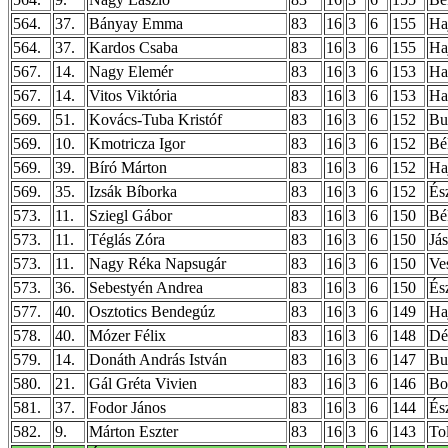
564.
37.
Bányay Emma
83
16
3
6
155
Ha
564.
37.
Kardos Csaba
83
16
3
6
155
Ha
567.
14.
Nagy Elemér
83
16
3
6
153
Ha
567.
14.
Vitos Viktória
83
16
3
6
153
Ha
569.
51.
Kovács-Tuba Kristóf
83
16
3
6
152
Bu
569.
10.
Kmotricza Igor
83
16
3
6
152
Bé
569.
39.
Bíró Márton
83
16
3
6
152
Ha
569.
35.
Izsák Bíborka
83
16
3
6
152
És
573.
11.
Sziegl Gábor
83
16
3
6
150
Bé
573.
11.
Téglás Zóra
83
16
3
6
150
Já
573.
11.
Nagy Réka Napsugár
83
16
3
6
150
Ve
573.
36.
Sebestyén Andrea
83
16
3
6
150
És
577.
40.
Osztotics Bendegúz
83
16
3
6
149
Ha
578.
40.
Mózer Félix
83
16
3
6
148
Dé
579.
14.
Donáth András István
83
16
3
6
147
Bu
580.
21.
Gál Gréta Vivien
83
16
3
6
146
Bo
581.
37.
Fodor János
83
16
3
6
144
És
582.
9.
Márton Eszter
83
16
3
6
143
To