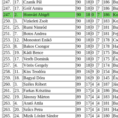
247.
17.
Czanik Pál
90
18
0
7
186
Bud
247.
17.
Gróf Amira
90
18
0
7
186
Bud
247.
2.
Honvári Abigél
90
18
0
7
186
Ko
250.
3.
Vizkeleti Zsolt
90
18
0
7
183
Ko
251.
25.
Rumi Nimród
90
18
0
7
181
Bu
251.
7.
Botos Andrea
90
18
0
7
181
Fe
253.
12.
Monostori Enikõ
90
18
0
7
178
Cs
253.
8.
Bakos Csongor
90
18
0
7
178
Ha
255.
19.
Kádi Bence
90
18
0
7
175
Bud
255.
17.
Veréb Dominik
90
18
0
7
175
És
257.
4.
Vörös Gergely
90
18
0
7
174
Bu
258.
11.
Kiss Teodóra
89
16
9
0
154
Bu
259.
18.
Bagyal Dóra
89
16
9
0
145
És
260.
3.
Széles Róbert
89
17
4
4
187
Já
261.
23.
Farkas Krisztina
89
17
4
4
186
Bu
262.
19.
Jánossy Márton
89
17
4
4
183
Ha
263.
4.
Arató Attila
89
17
4
4
181
Ba
263.
20.
Szûcs Petra
89
17
4
4
181
Ha
265.
24.
Mizik Lóránt Sándor
89
17
4
4
180
Bu