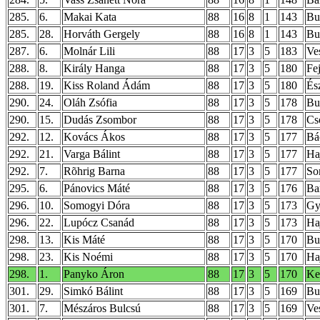
285.
6.
Makai Kata
88
16
8
1
143
Bu
285.
28.
Horváth Gergely
88
16
8
1
143
Bu
287.
6.
Molnár Lili
88
17
3
5
183
Ve
288.
8.
Király Hanga
88
17
3
5
180
Fe
288.
19.
Kiss Roland Ádám
88
17
3
5
180
És
290.
24.
Oláh Zsófia
88
17
3
5
178
Bud
290.
15.
Dudás Zsombor
88
17
3
5
178
Cs
292.
12.
Kovács Ákos
88
17
3
5
177
Bá
292.
21.
Varga Bálint
88
17
3
5
177
Ha
292.
7.
Rõhrig Barna
88
17
3
5
177
So
295.
6.
Pánovics Máté
88
17
3
5
176
Ba
296.
10.
Somogyi Dóra
88
17
3
5
173
Gy
296.
22.
Lupócz Csanád
88
17
3
5
173
Ha
298.
13.
Kis Máté
88
17
3
5
170
Bu
298.
23.
Kis Noémi
88
17
3
5
170
Ha
298.
1.
Panyko Áron
88
17
3
5
170
Ke
301.
29.
Simkó Bálint
88
17
3
5
169
Bu
301.
7.
Mészáros Bulcsú
88
17
3
5
169
Ve