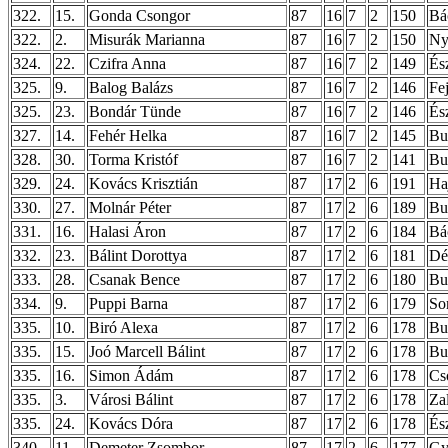
322.
15.
Gonda Csongor
87
16
7
2
150
Bá
322.
2.
Misurák Marianna
87
16
7
2
150
Ny
324.
22.
Czifra Anna
87
16
7
2
149
És
325.
9.
Balog Balázs
87
16
7
2
146
Fe
325.
23.
Bondár Tünde
87
16
7
2
146
És
327.
14.
Fehér Helka
87
16
7
2
145
Bu
328.
30.
Torma Kristóf
87
16
7
2
141
Bu
329.
24.
Kovács Krisztián
87
17
2
6
191
Ha
330.
27.
Molnár Péter
87
17
2
6
189
Bu
331.
16.
Halasi Áron
87
17
2
6
184
Bá
332.
23.
Bálint Dorottya
87
17
2
6
181
Dé
333.
28.
Csanak Bence
87
17
2
6
180
Bu
334.
9.
Puppi Barna
87
17
2
6
179
So
335.
10.
Biró Alexa
87
17
2
6
178
Bu
335.
15.
Joó Marcell Bálint
87
17
2
6
178
Bu
335.
16.
Simon Ádám
87
17
2
6
178
Cs
335.
3.
Városi Bálint
87
17
2
6
178
Za
335.
24.
Kovács Dóra
87
17
2
6
178
És
340.
11.
Demeter Zsombor
87
17
2
6
177
Gy