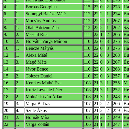
4.
1.
Borbás Georgina
115
23
0
2
278
Ha
6.
1.
Somogyi Balázs Máté
112
22
2
1
274
Bud
7.
1.
Mocsáry András
112
22
2
1
267
Bu
8.
1.
Oláh Adrienn Zita
112
22
2
1
262
Sz
9.
2.
Maschl Rita
111
22
1
2
266
Bu
10.
2.
Horváth-Varga Márton
110
22
0
3
275
És
10.
1.
Bencze Mátyás
110
22
0
3
275
Ha
12.
1.
Alexa Máté
110
22
0
3
268
Bu
13.
3.
Magó Máté
110
22
0
3
267
És
14.
1.
Jávor Bence
110
22
0
3
263
Bu
15.
2.
Tölcsér Dániel
110
22
0
3
257
Ha
16.
2.
Kerekes Máthé Éva
108
21
3
1
255
Ma
17.
1.
Kurtz Levente Péter
108
21
3
1
252
He
18.
2.
Molnár István Ádám
108
21
3
1
248
Bo
19.
3.
Varga Balázs
107
21
2
2
266
Bo
20.
4.
Szüle Ákos
107
21
2
2
259
És
21.
2.
Hornák Míra
107
21
2
2
249
Bu
22.
1.
Varga Zoltán
106
21
1
3
247
Cs