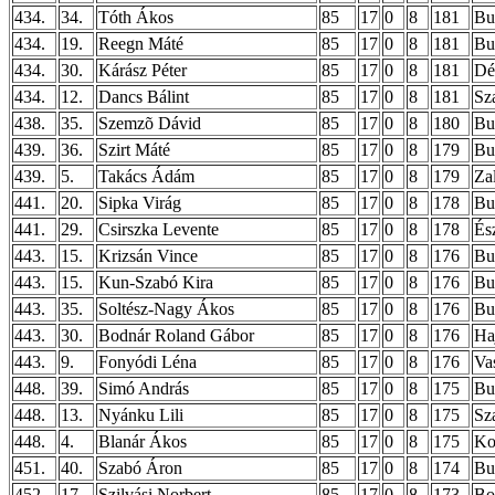
434.
34.
Tóth Ákos
85
17
0
8
181
Bud
434.
19.
Reegn Máté
85
17
0
8
181
Bu
434.
30.
Kárász Péter
85
17
0
8
181
Dé
434.
12.
Dancs Bálint
85
17
0
8
181
Sz
438.
35.
Szemzõ Dávid
85
17
0
8
180
Bud
439.
36.
Szirt Máté
85
17
0
8
179
Bud
439.
5.
Takács Ádám
85
17
0
8
179
Za
441.
20.
Sipka Virág
85
17
0
8
178
Bu
441.
29.
Csirszka Levente
85
17
0
8
178
És
443.
15.
Krizsán Vince
85
17
0
8
176
Bu
443.
15.
Kun-Szabó Kira
85
17
0
8
176
Bu
443.
35.
Soltész-Nagy Ákos
85
17
0
8
176
Bu
443.
30.
Bodnár Roland Gábor
85
17
0
8
176
Ha
443.
9.
Fonyódi Léna
85
17
0
8
176
Va
448.
39.
Simó András
85
17
0
8
175
Bu
448.
13.
Nyánku Lili
85
17
0
8
175
Sz
448.
4.
Blanár Ákos
85
17
0
8
175
Ko
451.
40.
Szabó Áron
85
17
0
8
174
Bu
452.
17.
Szilvási Norbert
85
17
0
8
173
Bo