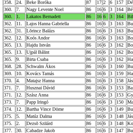
358.
24.
Beke Boróka
87
17
2
6
157
Dé
360.
7.
Nagy Levente Noel
86
16
6
3
164
Bé
360.
1.
Lakatos Bernadett
86
16
6
3
164
Bi
362.
11.
Lajos Hanna Gabriella
86
16
6
3
163
Bu
362.
31.
Lõrincz Balázs
86
16
6
3
163
Bu
362.
12.
Koós Andor
86
16
6
3
163
Bo
365.
13.
Hajdu István
86
16
6
3
162
Bo
365.
13.
Ujpál Bálint
86
16
6
3
162
Bo
365.
9.
Birta Csaba
86
16
6
3
162
Ha
368.
28.
Schwalm Ákos
86
16
6
3
160
Bud
369.
10.
Kovács Tamás
86
16
6
3
159
Ha
370.
4.
Matajsz Hanna
86
16
6
3
158
Já
371.
7.
Husznai Dávid
86
16
6
3
153
Ba
371.
12.
Szász Anna
86
16
6
3
153
Gy
373.
7.
Papp Iringó
86
16
6
3
150
Ma
374.
12.
Bartha Vince Döme
86
16
6
3
149
Bu
375.
5.
Matúz Dalma
86
16
6
3
148
Já
375.
2.
Dezsõ Szilárd
86
16
6
3
148
Ko
377.
30.
Cabadze Jakob
86
16
6
3
147
Bu