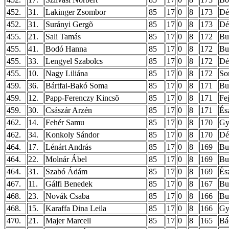
452.
31.
Lakinger Zsombor
85
17
0
8
173
Dé
452.
31.
Surányi Gergõ
85
17
0
8
173
Dé
455.
21.
Sali Tamás
85
17
0
8
172
Bu
455.
41.
Bodó Hanna
85
17
0
8
172
Bu
455.
33.
Lengyel Szabolcs
85
17
0
8
172
Dé
455.
10.
Nagy Liliána
85
17
0
8
172
So
459.
36.
Bártfai-Bakó Soma
85
17
0
8
171
Bu
459.
12.
Papp-Ferenczy Kincsõ
85
17
0
8
171
Fe
459.
30.
Császár Arzén
85
17
0
8
171
És
462.
14.
Fehér Samu
85
17
0
8
170
Gy
462.
34.
Konkoly Sándor
85
17
0
8
170
Dé
464.
17.
Lénárt András
85
17
0
8
169
Bu
464.
22.
Molnár Ábel
85
17
0
8
169
Bu
464.
31.
Szabó Ádám
85
17
0
8
169
És
467.
11.
Gálfi Benedek
85
17
0
8
167
Bu
468.
23.
Novák Csaba
85
17
0
8
166
Bu
468.
15.
Karaffa Dina Leila
85
17
0
8
166
Gy
470.
21.
Majer Marcell
85
17
0
8
165
Bá