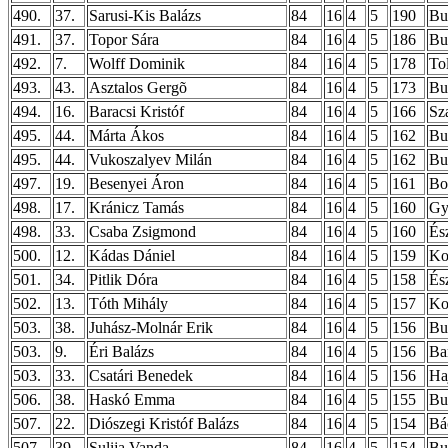
490.
37.
Sarusi-Kis Balázs
84
16
4
5
190
Bud
491.
37.
Topor Sára
84
16
4
5
186
Bu
492.
7.
Wolff Dominik
84
16
4
5
178
To
493.
43.
Asztalos Gergõ
84
16
4
5
173
Bu
494.
16.
Baracsi Kristóf
84
16
4
5
166
Sz
495.
44.
Márta Ákos
84
16
4
5
162
Bu
495.
44.
Vukoszalyev Milán
84
16
4
5
162
Bu
497.
19.
Besenyei Áron
84
16
4
5
161
Bo
498.
17.
Kránicz Tamás
84
16
4
5
160
Gy
498.
33.
Csaba Zsigmond
84
16
4
5
160
És
500.
12.
Kádas Dániel
84
16
4
5
159
Ko
501.
34.
Pitlik Dóra
84
16
4
5
158
És
502.
13.
Tóth Mihály
84
16
4
5
157
Ko
503.
38.
Juhász-Molnár Erik
84
16
4
5
156
Bud
503.
9.
Éri Balázs
84
16
4
5
156
Ba
503.
33.
Csatári Benedek
84
16
4
5
156
Ha
506.
38.
Haskó Emma
84
16
4
5
155
Bu
507.
22.
Diószegi Kristóf Balázs
84
16
4
5
154
Bá
507.
39.
Sulija Vanda
84
16
4
5
154
Bud