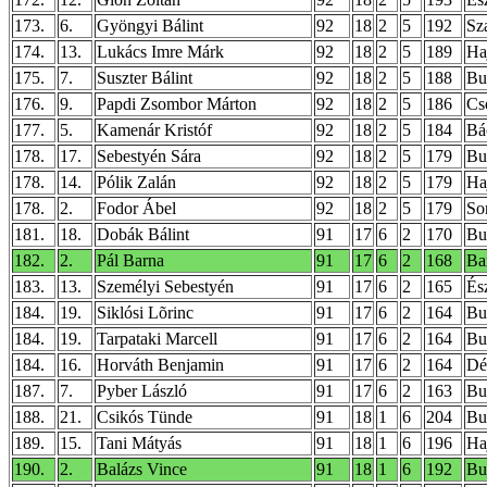
173.
6.
Gyöngyi Bálint
92
18
2
5
192
Sz
174.
13.
Lukács Imre Márk
92
18
2
5
189
Ha
175.
7.
Suszter Bálint
92
18
2
5
188
Bu
176.
9.
Papdi Zsombor Márton
92
18
2
5
186
Cs
177.
5.
Kamenár Kristóf
92
18
2
5
184
Bá
178.
17.
Sebestyén Sára
92
18
2
5
179
Bu
178.
14.
Pólik Zalán
92
18
2
5
179
Ha
178.
2.
Fodor Ábel
92
18
2
5
179
So
181.
18.
Dobák Bálint
91
17
6
2
170
Bu
182.
2.
Pál Barna
91
17
6
2
168
Ba
183.
13.
Személyi Sebestyén
91
17
6
2
165
És
184.
19.
Siklósi Lõrinc
91
17
6
2
164
Bu
184.
19.
Tarpataki Marcell
91
17
6
2
164
Bu
184.
16.
Horváth Benjamin
91
17
6
2
164
Dé
187.
7.
Pyber László
91
17
6
2
163
Bu
188.
21.
Csikós Tünde
91
18
1
6
204
Bu
189.
15.
Tani Mátyás
91
18
1
6
196
Ha
190.
2.
Balázs Vince
91
18
1
6
192
Bu