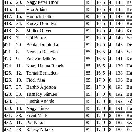
415.
20.
Nagy Péter Tibor
85
16
5
4
148
Bá
415.
8.
Vizi Ádám
85
16
5
4
148
Bé
417.
16.
Hünlich Lotte
85
16
5
4
147
Bo
418.
34.
Kuczy Dorottya
85
16
5
4
146
Bu
418.
8.
Müller Olivér
85
16
5
4
146
Ko
418.
7.
Gál Bence
85
16
5
4
146
Va
421.
29.
Benke Dominika
85
16
5
4
143
Dé
421.
8.
Németh Benedek
85
16
5
4
143
Va
423.
9.
Zalavári Miklós
85
16
5
4
141
Ko
424.
11.
Nagy Hanna Rebeka
85
16
5
4
139
Ha
425.
12.
Tornai Bernadett
85
16
5
4
138
Ha
426.
18.
Fidel Ajsa
85
17
0
8
196
Bu
427.
37.
Barthó Ágoston
85
17
0
8
193
Bu
428.
33.
Tusnády Sámuel
85
17
0
8
192
Bud
428.
3.
Huszár András
85
17
0
8
192
Nó
430.
13.
Nagy Tímea
85
17
0
8
191
Ha
431.
38.
Erent Márk
85
17
0
8
187
Bu
432.
11.
Pór Nikol
85
17
0
8
182
Sz
432.
28.
Rátesy Nikosz
85
17
0
8
182
És