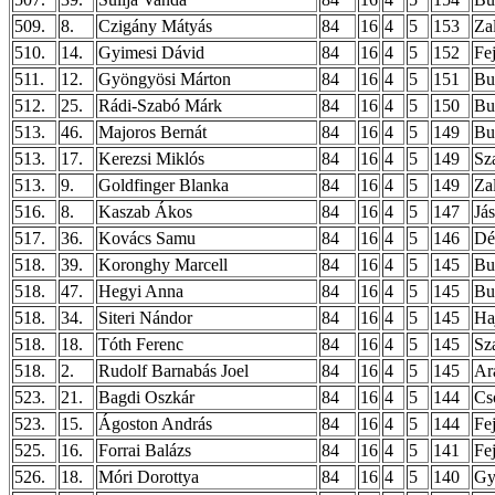
509.
8.
Czigány Mátyás
84
16
4
5
153
Za
510.
14.
Gyimesi Dávid
84
16
4
5
152
Fe
511.
12.
Gyöngyösi Márton
84
16
4
5
151
Bu
512.
25.
Rádi-Szabó Márk
84
16
4
5
150
Bu
513.
46.
Majoros Bernát
84
16
4
5
149
Bu
513.
17.
Kerezsi Miklós
84
16
4
5
149
Sz
513.
9.
Goldfinger Blanka
84
16
4
5
149
Za
516.
8.
Kaszab Ákos
84
16
4
5
147
Já
517.
36.
Kovács Samu
84
16
4
5
146
Dé
518.
39.
Koronghy Marcell
84
16
4
5
145
Bu
518.
47.
Hegyi Anna
84
16
4
5
145
Bu
518.
34.
Siteri Nándor
84
16
4
5
145
Ha
518.
18.
Tóth Ferenc
84
16
4
5
145
Sz
518.
2.
Rudolf Barnabás Joel
84
16
4
5
145
Ar
523.
21.
Bagdi Oszkár
84
16
4
5
144
Cs
523.
15.
Ágoston András
84
16
4
5
144
Fe
525.
16.
Forrai Balázs
84
16
4
5
141
Fe
526.
18.
Móri Dorottya
84
16
4
5
140
Gy