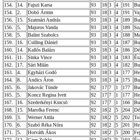
154.
14.
Fajszi Karsa
93
18
3
4
191
Bu
154.
2.
Dobó Ármin
93
18
3
4
191
Va
156.
15.
Szatmári András
93
18
3
4
189
Bu
156.
5.
Majoros Vanda
93
18
3
4
189
Sz
158.
5.
Balint Szabolcs
93
18
3
4
188
Ma
159.
16.
Csilling Dániel
93
18
3
4
187
Bu
160.
14.
Kallós Balázs
93
18
3
4
186
Dé
161.
11.
Sinka Vince
93
18
3
4
183
És
162.
17.
Sári Milán
93
18
3
4
182
Bu
163.
4.
Egyházi Godó
93
18
3
4
177
He
164.
8.
Andics Áron
93
18
3
4
175
Bud
165.
6.
Jakovác Tünde
92
17
7
1
177
Bu
165.
5.
Koncz Regina Ivett
92
17
7
1
177
He
167.
16.
Szederkényi Kincsõ
92
17
7
1
166
Bu
168.
15.
Marofka Ferenc
92
18
2
5
204
Dé
169.
3.
Werner Attila
92
18
2
5
202
To
170.
6.
Szabó Réka Nóra
92
18
2
5
201
He
171.
5.
Horváth Ákos
92
18
2
5
200
Fe
172.
12.
Gion Zoltán
92
18
2
5
193
És