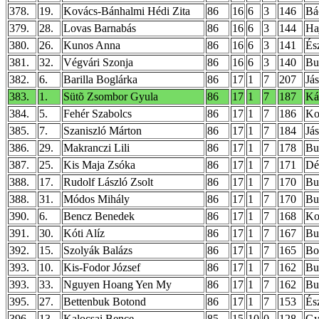
378.
19.
Kovács-Bánhalmi Hédi Zita
86
16
6
3
146
Bá
379.
28.
Lovas Barnabás
86
16
6
3
144
Ha
380.
26.
Kunos Anna
86
16
6
3
141
És
381.
32.
Végvári Szonja
86
16
6
3
140
Bu
382.
6.
Barilla Boglárka
86
17
1
7
207
Já
383.
1.
Sütõ Zsombor Gyula
86
17
1
7
187
Ká
384.
5.
Fehér Szabolcs
86
17
1
7
186
Ko
385.
7.
Szaniszló Márton
86
17
1
7
184
Já
386.
29.
Makranczi Lili
86
17
1
7
178
Bud
387.
25.
Kis Maja Zsóka
86
17
1
7
171
Dé
388.
17.
Rudolf László Zsolt
86
17
1
7
170
Bu
388.
31.
Módos Mihály
86
17
1
7
170
Bu
390.
6.
Bencz Benedek
86
17
1
7
168
Ko
391.
30.
Kóti Alíz
86
17
1
7
167
Bud
392.
15.
Szolyák Balázs
86
17
1
7
165
Bo
393.
10.
Kis-Fodor József
86
17
1
7
162
Bu
393.
33.
Nguyen Hoang Yen My
86
17
1
7
162
Bu
395.
27.
Bettenbuk Botond
86
17
1
7
153
És
396.
13.
Kalocsai Bence
85
15
10
0
128
Gy