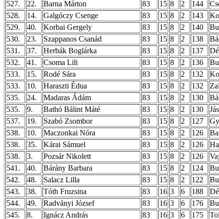
527.
22.
Barna Márton
83
15
8
2
144
Cs
528.
14.
Galgóczy Csenge
83
15
8
2
143
Ko
529.
40.
Korbai Gergely
83
15
8
2
140
Bu
530.
23.
Szappanos Csanád
83
15
8
2
138
Bá
531.
37.
Herbák Boglárka
83
15
8
2
137
Dé
532.
41.
Csoma Lili
83
15
8
2
136
Bu
533.
15.
Rodé Sára
83
15
8
2
132
Ko
533.
10.
Haraszti Édua
83
15
8
2
132
Za
535.
24.
Madaras Ádám
83
15
8
2
130
Bá
535.
9.
Bathó Bálint Máté
83
15
8
2
130
Já
537.
19.
Szabó Zsombor
83
15
8
2
127
Gy
538.
10.
Maczonkai Nóra
83
15
8
2
126
Ba
538.
35.
Kárai Sámuel
83
15
8
2
126
Ha
538.
3.
Pozsár Nikolett
83
15
8
2
126
Va
541.
40.
Bárány Barbara
83
15
8
2
124
Bud
542.
48.
Salacz Lilla
83
15
8
2
122
Bu
543.
38.
Tóth Fruzsina
83
16
3
6
188
Dé
544.
49.
Radványi József
83
16
3
6
176
Bu
545.
8.
Ignácz András
83
16
3
6
175
To