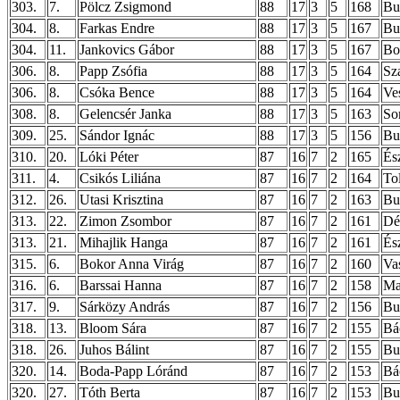
303.
7.
Pölcz Zsigmond
88
17
3
5
168
Bu
304.
8.
Farkas Endre
88
17
3
5
167
Bu
304.
11.
Jankovics Gábor
88
17
3
5
167
Bo
306.
8.
Papp Zsófia
88
17
3
5
164
Sz
306.
8.
Csóka Bence
88
17
3
5
164
Ve
308.
8.
Gelencsér Janka
88
17
3
5
163
So
309.
25.
Sándor Ignác
88
17
3
5
156
Bud
310.
20.
Lóki Péter
87
16
7
2
165
És
311.
4.
Csikós Liliána
87
16
7
2
164
To
312.
26.
Utasi Krisztina
87
16
7
2
163
Bud
313.
22.
Zimon Zsombor
87
16
7
2
161
Dé
313.
21.
Mihajlik Hanga
87
16
7
2
161
És
315.
6.
Bokor Anna Virág
87
16
7
2
160
Va
316.
6.
Barssai Hanna
87
16
7
2
158
Ma
317.
9.
Sárközy András
87
16
7
2
156
Bu
318.
13.
Bloom Sára
87
16
7
2
155
Bá
318.
26.
Juhos Bálint
87
16
7
2
155
Bu
320.
14.
Boda-Papp Lóránd
87
16
7
2
153
Bá
320.
27.
Tóth Berta
87
16
7
2
153
Bud