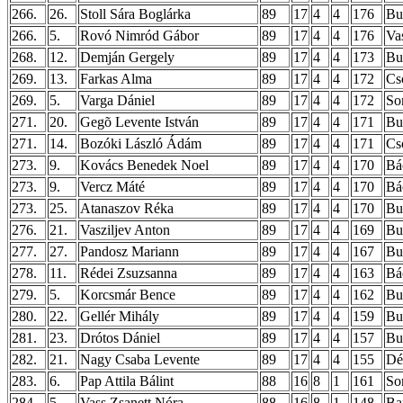
266.
26.
Stoll Sára Boglárka
89
17
4
4
176
Bu
266.
5.
Rovó Nimród Gábor
89
17
4
4
176
Va
268.
12.
Demján Gergely
89
17
4
4
173
Bu
269.
13.
Farkas Alma
89
17
4
4
172
Cs
269.
5.
Varga Dániel
89
17
4
4
172
So
271.
20.
Gegõ Levente István
89
17
4
4
171
Bud
271.
14.
Bozóki László Ádám
89
17
4
4
171
Cs
273.
9.
Kovács Benedek Noel
89
17
4
4
170
Bá
273.
9.
Vercz Máté
89
17
4
4
170
Bá
273.
25.
Atanaszov Réka
89
17
4
4
170
Bu
276.
21.
Vasziljev Anton
89
17
4
4
169
Bud
277.
27.
Pandosz Mariann
89
17
4
4
167
Bu
278.
11.
Rédei Zsuzsanna
89
17
4
4
163
Bá
279.
5.
Korcsmár Bence
89
17
4
4
162
Bu
280.
22.
Gellér Mihály
89
17
4
4
159
Bud
281.
23.
Drótos Dániel
89
17
4
4
157
Bud
282.
21.
Nagy Csaba Levente
89
17
4
4
155
Dé
283.
6.
Pap Attila Bálint
88
16
8
1
161
So
284.
5.
Vass Zsanett Nóra
88
16
8
1
148
Ba