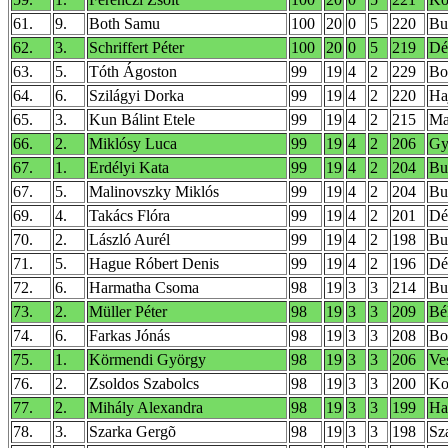
61.
9.
Both Samu
100
20
0
5
220
Bu
62.
3.
Schriffert Péter
100
20
0
5
219
Dé
63.
5.
Tóth Ágoston
99
19
4
2
229
Bo
64.
6.
Szilágyi Dorka
99
19
4
2
220
Ha
65.
3.
Kun Bálint Etele
99
19
4
2
215
Ma
66.
2.
Miklósy Luca
99
19
4
2
206
Gy
67.
1.
Erdélyi Kata
99
19
4
2
204
Bu
67.
5.
Malinovszky Miklós
99
19
4
2
204
Bu
69.
4.
Takács Flóra
99
19
4
2
201
Dé
70.
2.
László Aurél
99
19
4
2
198
Bu
71.
5.
Hague Róbert Denis
99
19
4
2
196
Dé
72.
6.
Harmatha Csoma
98
19
3
3
214
Bu
73.
2.
Müller Péter
98
19
3
3
209
Bé
74.
6.
Farkas Jónás
98
19
3
3
208
Bo
75.
1.
Körmendi György
98
19
3
3
206
Ve
76.
2.
Zsoldos Szabolcs
98
19
3
3
200
Ko
77.
2.
Mihály Alexandra
98
19
3
3
199
Ha
78.
3.
Szarka Gergõ
98
19
3
3
198
Sz