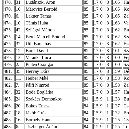
470.
31.
Ludánszki Áron
85
17
0
8
165
Ha
470.
10.
Márovics Bertold
85
17
0
8
165
Ko
470.
6.
Lakner Tamás
85
17
0
8
165
Za
474.
10.
Támis Huba
85
17
0
8
163
Va
475.
42.
Szilágyi Márton
85
17
0
8
162
Bu
475.
14.
Berei Marcell Botond
85
17
0
8
162
Sz
475.
32.
Utli Barnabás
85
17
0
8
162
És
478.
15.
Borsi Dávid
85
17
0
8
161
Sz
479.
13.
Varanka Luca
85
17
0
8
160
Fe
479.
2.
Pintea Csongor
85
17
0
8
160
Sz
481.
35.
Hervay Dóra
85
17
0
8
159
Dé
482.
11.
Helber Máté
85
17
0
8
158
Ko
482.
7.
Pálfi Nimród
85
17
0
8
158
Za
484.
32.
Boda Boglárka
85
17
0
8
157
Ha
485.
24.
Szakács Domonkos
84
15
9
1
138
Bu
486.
20.
Bakos Emese
84
15
9
1
137
Cs
487.
18.
Jákób Gréta
84
15
9
1
132
Bo
488.
16.
Borbély Hanna
84
15
9
1
125
Gy
488.
6.
Tiszberger Ádám
84
15
9
1
125
To