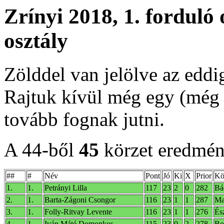
Zrínyi 2018, 1. forduló 
osztály
Zölddel van jelölve az eddi
Rajtuk kívül még egy (még i
tovább fognak jutni.
A 44-ből
45
körzet eredmény
##
#
Név
Pont
Jó
Ki
X
Prior
Kö
1.
1.
Petrányi Lilla
117
23
2
0
282
Bá
2.
1.
Barta-Zágoni Csongor
116
23
1
1
287
Ma
3.
1.
Folly-Ritvay Levente
116
23
1
1
276
És
4.
1.
Iván Máté Domonkos
115
23
0
2
278
Bo