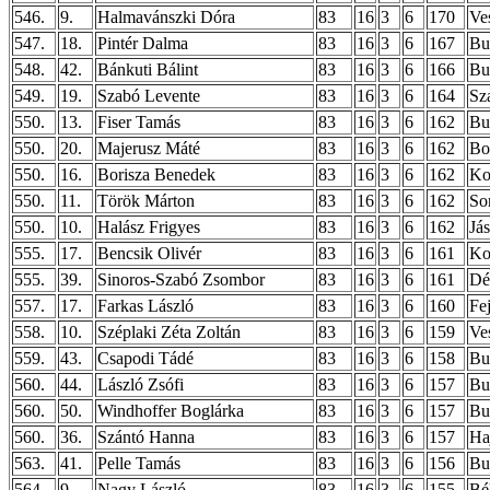
546.
9.
Halmavánszki Dóra
83
16
3
6
170
Ve
547.
18.
Pintér Dalma
83
16
3
6
167
Bu
548.
42.
Bánkuti Bálint
83
16
3
6
166
Bu
549.
19.
Szabó Levente
83
16
3
6
164
Sz
550.
13.
Fiser Tamás
83
16
3
6
162
Bu
550.
20.
Majerusz Máté
83
16
3
6
162
Bo
550.
16.
Borisza Benedek
83
16
3
6
162
Ko
550.
11.
Török Márton
83
16
3
6
162
So
550.
10.
Halász Frigyes
83
16
3
6
162
Já
555.
17.
Bencsik Olivér
83
16
3
6
161
Ko
555.
39.
Sinoros-Szabó Zsombor
83
16
3
6
161
Dé
557.
17.
Farkas László
83
16
3
6
160
Fe
558.
10.
Széplaki Zéta Zoltán
83
16
3
6
159
Ve
559.
43.
Csapodi Tádé
83
16
3
6
158
Bu
560.
44.
László Zsófi
83
16
3
6
157
Bu
560.
50.
Windhoffer Boglárka
83
16
3
6
157
Bu
560.
36.
Szántó Hanna
83
16
3
6
157
Ha
563.
41.
Pelle Tamás
83
16
3
6
156
Bud
564.
9.
Nagy László
83
16
3
6
155
Bé