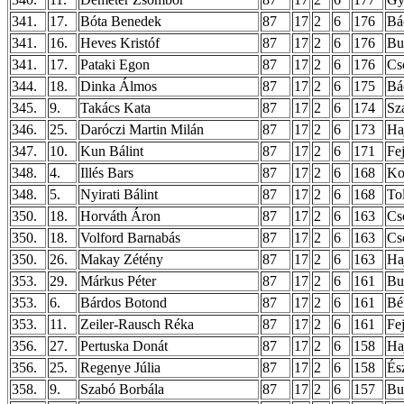
341.
17.
Bóta Benedek
87
17
2
6
176
Bá
341.
16.
Heves Kristóf
87
17
2
6
176
Bu
341.
17.
Pataki Egon
87
17
2
6
176
Cs
344.
18.
Dinka Álmos
87
17
2
6
175
Bá
345.
9.
Takács Kata
87
17
2
6
174
Sz
346.
25.
Daróczi Martin Milán
87
17
2
6
173
Ha
347.
10.
Kun Bálint
87
17
2
6
171
Fe
348.
4.
Illés Bars
87
17
2
6
168
Ko
348.
5.
Nyirati Bálint
87
17
2
6
168
To
350.
18.
Horváth Áron
87
17
2
6
163
Cs
350.
18.
Volford Barnabás
87
17
2
6
163
Cs
350.
26.
Makay Zétény
87
17
2
6
163
Ha
353.
29.
Márkus Péter
87
17
2
6
161
Bu
353.
6.
Bárdos Botond
87
17
2
6
161
Bé
353.
11.
Zeiler-Rausch Réka
87
17
2
6
161
Fe
356.
27.
Pertuska Donát
87
17
2
6
158
Ha
356.
25.
Regenye Júlia
87
17
2
6
158
És
358.
9.
Szabó Borbála
87
17
2
6
157
Bu