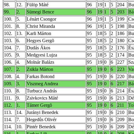
98.
12.
Fülöp Máté
96
19
1
5
204
Bu
99.
2.
Sümegi Bence
96
19
1
5
203
Bá
100.
5.
Lénárt Csongor
96
19
1
5
199
Cs
101.
8.
Christ Miranda
96
19
1
5
198
Bu
102.
13.
Karli Márton
95
18
5
2
186
Bu
103.
6.
Hegyes Gergõ
95
18
5
2
180
Cs
104.
7.
Dudás Ákos
95
18
5
2
176
És
105.
9.
Medgyesi Lujza
95
18
5
2
174
Bu
106.
4.
Molnár Balázs
95
19
0
6
227
Sz
107.
2.
Zsikla Márton
95
19
0
6
223
Va
108.
4.
Farkas Botond
95
19
0
6
220
Bud
109.
3.
Viszmeg Andrea
95
19
0
6
217
Bá
110.
8.
Turbucz András
95
19
0
6
214
És
111.
9.
Zsivkovics Máté
95
19
0
6
213
Dé
112.
1.
Támer Gergõ
95
19
0
6
211
To
113.
14.
Jurányi Benedek
95
19
0
6
210
Bu
114.
7.
Hegedûs Olivér
95
19
0
6
209
Bo
114.
10.
Pintér Benedek
95
19
0
6
209
Dé
116.
1.
Farkas Lili
95
19
0
6
208
Ko