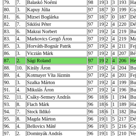
79.
7.
Balaskó Noémi
98
19
3
3
193
Ha
80.
3.
Kapuy Júlia
97
18
7
0
199
Gy
81.
6.
Mizsei Boglárka
97
18
7
0
187
Dé
82.
7.
Siklósi Péter
97
19
2
4
220
Dé
83.
6.
Makrai Norbert
97
19
2
4
219
Bu
83.
4.
Markovics Gergõ Áron
97
19
2
4
219
Ma
85.
3.
Horváth-Bognár Patrik
97
19
2
4
211
Fe
86.
3.
Viczián Márk
97
19
2
4
207
Bé
87.
2.
Sági Roland
97
19
2
4
206
He
88.
10.
Király Áron
97
19
2
4
204
Bu
89.
4.
Kotmayer Víta Jázmin
97
19
2
4
201
Fe
90.
3.
Szalka Márton
97
19
2
4
199
Bu
91.
4.
Mikulás Áron
97
19
2
4
196
Bu
92.
11.
Csáky-Semsey András
96
18
6
1
194
Bu
93.
8.
Flach Márk
96
18
6
1
189
Ha
94.
7.
Stock Ildikó
96
18
6
1
182
Bu
95.
8.
Magda Márton
96
19
1
5
217
Dé
96.
4.
Bellovics Máté
96
19
1
5
216
Gy
97.
2.
Dominyák András
96
19
1
5
210
Ve