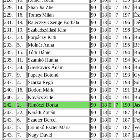
229.
14.
Shan Jia Zhe
90
18
0
7
197
Bud
229.
16.
Tomes Milán
90
18
0
7
197
És
231.
19.
Rajeczky Csenge Borbála
90
18
0
7
196
Dé
231.
19.
Szabadszállási Kira
90
18
0
7
196
Dé
233.
23.
Porpáczy Kitti
90
18
0
7
195
Bu
233.
5.
Molnár Anna
90
18
0
7
195
Bé
235.
15.
Tóth Dániel
90
18
0
7
194
Bud
235.
11.
Szamkó Hanna
90
18
0
7
194
Cs
237.
24.
Greskovics Ádám
90
18
0
7
193
Bu
237.
9.
Papatyi Botond
90
18
0
7
193
Gy
237.
4.
Szarka Regõ
90
18
0
7
193
So
240.
16.
Bodori Márk
90
18
0
7
191
Bud
240.
21.
Kovács Zille
90
18
0
7
191
Bu
242.
2.
Rimóczi Dorka
90
18
0
7
190
Já
243.
22.
Karádi Zoltán
90
18
0
7
187
Bu
243.
6.
Szauter Bercel
90
18
0
7
187
Fe
243.
5.
Csilinkó Eszter Mária
90
18
0
7
187
Ve
243.
7.
Nagy Dávid
90
18
0
7
187
Ha