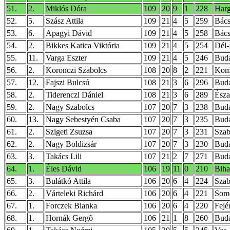
51.
2.
Miklós Dóra
109
20
9
1
228
Harg
52.
5.
Szász Attila
109
21
4
5
259
Bács
53.
6.
Apagyi Dávid
109
21
4
5
258
Bács
54.
2.
Bikkes Katica Viktória
109
21
4
5
254
Dél-
55.
11.
Varga Eszter
109
21
4
5
246
Buda
56.
2.
Koronczi Szabolcs
108
20
8
2
221
Kom
57.
12.
Fajszi Bulcsú
108
21
3
6
296
Buda
58.
2.
Tiderenczl Dániel
108
21
3
6
289
Észa
59.
2.
Nagy Szabolcs
107
20
7
3
238
Buda
60.
13.
Nagy Sebestyén Csaba
107
20
7
3
235
Buda
61.
2.
Szigeti Zsuzsa
107
20
7
3
231
Szab
62.
2.
Nagy Boldizsár
107
20
7
3
230
Buda
63.
3.
Takács Lili
107
21
2
7
271
Buda
64.
1.
Éles Dávid
106
19
11
0
210
Biha
65.
3.
Bulátkó Attila
106
20
6
4
224
Szab
66.
2.
Várteleki Richárd
106
20
6
4
221
Som
67.
1.
Forczek Bianka
106
20
6
4
220
Fejé
68.
1.
Hornák Gergõ
106
21
1
8
260
Buda