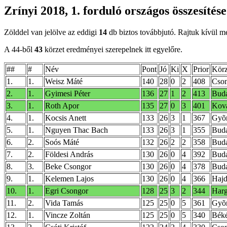
Zrínyi 2018, 1. forduló országos összesítés
Zölddel van jelölve az eddigi
14
db biztos továbbjutó. Rajtuk kívül mé
A 44-ből
43
körzet eredményei szerepelnek itt egyelőre.
##
#
Név
Pont
Jó
Ki
X
Prior
Körz
1.
1.
Weisz Máté
140
28
0
2
408
Cso
2.
1.
Gyimesi Péter
136
27
1
2
413
Buda
3.
1.
Roth Apor
135
27
0
3
401
Kov
4.
1.
Kocsis Anett
133
26
3
1
367
Gyõ
5.
1.
Nguyen Thac Bach
133
26
3
1
355
Buda
6.
2.
Soós Máté
132
26
2
2
358
Buda
7.
2.
Földesi András
130
26
0
4
392
Buda
8.
3.
Beke Csongor
130
26
0
4
378
Buda
9.
1.
Kelemen Lajos
130
26
0
4
366
Hajd
10.
1.
Egri Csongor
128
25
3
2
344
Harg
11.
2.
Vida Tamás
125
25
0
5
361
Gyõ
12.
1.
Vincze Zoltán
125
25
0
5
340
Bék