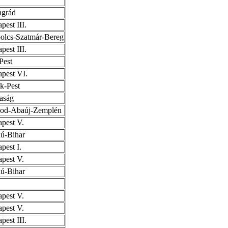
ngrád
pest III.
olcs-Szatmár-Bereg
pest III.
Pest
pest VI.
k-Pest
aság
sod-Abaúj-Zemplén
pest V.
ú-Bihar
pest I.
pest V.
ú-Bihar
pest V.
pest V.
pest III.