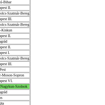
ú-Bihar
pest II.
olcs-Szatmár-Bereg
pest III.
olcs-Szatmár-Bereg
-Kiskun
pest II.
ngrád
pest II.
pest I.
olcs-Szatmár-Bereg
pest III.
Pest
r-Moson-Sopron
pest VI.
-Nagykun-Szolnok
ngrád
os
ita