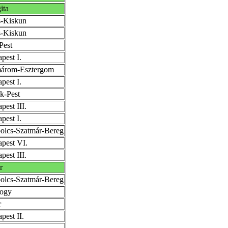
ita
-Kiskun
-Kiskun
Pest
pest I.
árom-Esztergom
pest I.
k-Pest
pest III.
pest I.
olcs-Szatmár-Bereg
pest VI.
pest III.
r
olcs-Szatmár-Bereg
ogy
r
pest II.