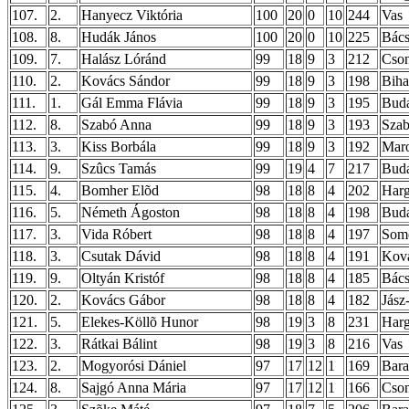
107.
2.
Hanyecz Viktória
100
20
0
10
244
Vas
108.
8.
Hudák János
100
20
0
10
225
Bács
109.
7.
Halász Lóránd
99
18
9
3
212
Cso
110.
2.
Kovács Sándor
99
18
9
3
198
Biha
111.
1.
Gál Emma Flávia
99
18
9
3
195
Buda
112.
8.
Szabó Anna
99
18
9
3
193
Szab
113.
3.
Kiss Borbála
99
18
9
3
192
Mar
114.
9.
Szûcs Tamás
99
19
4
7
217
Buda
115.
4.
Bomher Elõd
98
18
8
4
202
Harg
116.
5.
Németh Ágoston
98
18
8
4
198
Buda
117.
3.
Vida Róbert
98
18
8
4
197
Som
118.
3.
Csutak Dávid
98
18
8
4
191
Kov
119.
9.
Oltyán Kristóf
98
18
8
4
185
Bács
120.
2.
Kovács Gábor
98
18
8
4
182
Jász
121.
5.
Elekes-Köllõ Hunor
98
19
3
8
231
Harg
122.
3.
Rátkai Bálint
98
19
3
8
216
Vas
123.
2.
Mogyorósi Dániel
97
17
12
1
169
Bar
124.
8.
Sajgó Anna Mária
97
17
12
1
166
Cso