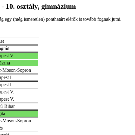
e - 10. osztály, gimnázium
g egy (még ismeretlen) ponthatárt elérők is tovább fognak jutni.
et
ngrád
pest V.
ászna
r-Moson-Sopron
pest I.
pest I.
pest V.
pest V.
ú-Bihar
ita
r-Moson-Sopron
és