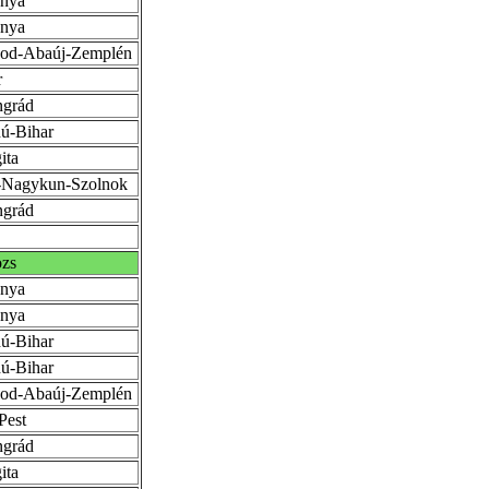
anya
anya
sod-Abaúj-Zemplén
r
ngrád
ú-Bihar
ita
-Nagykun-Szolnok
ngrád
zs
anya
anya
ú-Bihar
ú-Bihar
sod-Abaúj-Zemplén
Pest
ngrád
ita