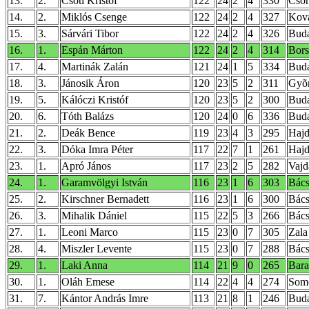
13.
2.
Csóti Kristóf
122
24
2
4
330
Cso
14.
2.
Miklós Csenge
122
24
2
4
327
Kov
15.
3.
Sárvári Tibor
122
24
2
4
326
Buda
16.
1.
Espán Márton
122
24
2
4
314
Bor
17.
4.
Martinák Zalán
121
24
1
5
334
Buda
18.
3.
Jánosik Áron
120
23
5
2
311
Gyõ
19.
5.
Kálóczi Kristóf
120
23
5
2
300
Buda
20.
6.
Tóth Balázs
120
24
0
6
336
Buda
21.
2.
Deák Bence
119
23
4
3
295
Hajd
22.
3.
Dóka Imra Péter
117
22
7
1
261
Hajd
23.
1.
Apró János
117
23
2
5
282
Vajd
24.
1.
Garamvölgyi István
116
23
1
6
303
Bács
25.
2.
Kirschner Bernadett
116
23
1
6
300
Bács
26.
3.
Mihalik Dániel
115
22
5
3
266
Bács
27.
1.
Leoni Marco
115
23
0
7
305
Zala
28.
4.
Miszler Levente
115
23
0
7
288
Bács
29.
1.
Laki Anna
114
21
9
0
265
Bar
30.
1.
Oláh Emese
114
22
4
4
274
Som
31.
7.
Kántor András Imre
113
21
8
1
246
Buda