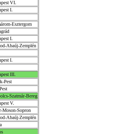
pest VI.
pest I.
árom-Esztergom
ngrád
pest I.
sod-Abaúj-Zemplén
pest I.
pest III.
k-Pest
Pest
olcs-Szatmár-Bereg
pest V.
r-Moson-Sopron
sod-Abaúj-Zemplén
a
os