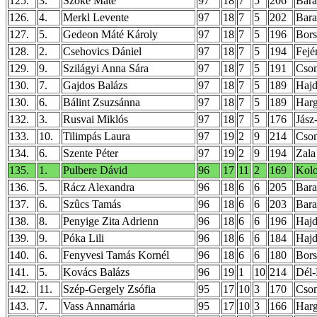
125.
3.
Szõke Máté
97
18
7
5
206
Bar
126.
4.
Merkl Levente
97
18
7
5
202
Bar
127.
5.
Gedeon Máté Károly
97
18
7
5
196
Bor
128.
2.
Csehovics Dániel
97
18
7
5
194
Fejé
129.
9.
Szilágyi Anna Sára
97
18
7
5
191
Cso
130.
7.
Gajdos Balázs
97
18
7
5
189
Hajd
130.
6.
Bálint Zsuzsánna
97
18
7
5
189
Harg
132.
3.
Rusvai Miklós
97
18
7
5
176
Jász
133.
10.
Tilimpás Laura
97
19
2
9
214
Cso
134.
6.
Szente Péter
97
19
2
9
194
Zala
135.
1.
Pulbere Dávid
96
17
11
2
169
Kolo
136.
5.
Rácz Alexandra
96
18
6
6
205
Bar
137.
6.
Szûcs Tamás
96
18
6
6
203
Bar
138.
8.
Penyige Zita Adrienn
96
18
6
6
196
Hajd
139.
9.
Póka Lili
96
18
6
6
184
Hajd
140.
6.
Fenyvesi Tamás Kornél
96
18
6
6
180
Bor
141.
5.
Kovács Balázs
96
19
1
10
214
Dél-
142.
11.
Szép-Gergely Zsófia
95
17
10
3
170
Cso
143.
7.
Vass Annamária
95
17
10
3
166
Harg