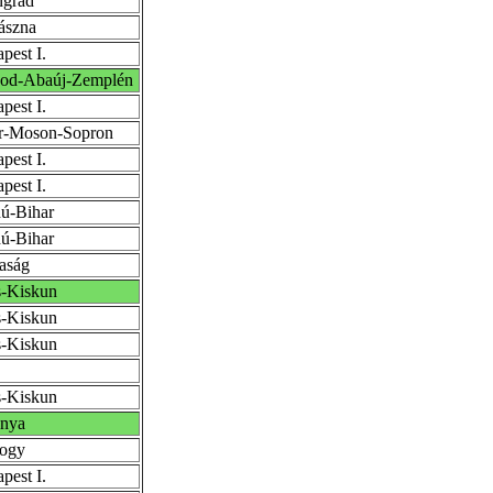
ngrád
ászna
pest I.
sod-Abaúj-Zemplén
pest I.
r-Moson-Sopron
pest I.
pest I.
ú-Bihar
ú-Bihar
aság
-Kiskun
-Kiskun
-Kiskun
-Kiskun
anya
ogy
pest I.