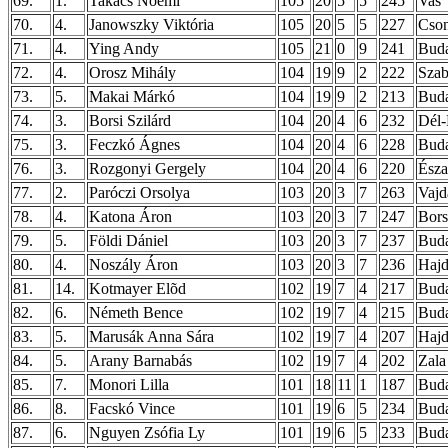
69.
1.
Takács Noémi
105
20
5
5
245
Vas
70.
4.
Janowszky Viktória
105
20
5
5
227
Cso
71.
4.
Ying Andy
105
21
0
9
241
Buda
72.
4.
Orosz Mihály
104
19
9
2
222
Szab
73.
5.
Makai Márkó
104
19
9
2
213
Buda
74.
3.
Borsi Szilárd
104
20
4
6
232
Dél-
75.
3.
Feczkó Ágnes
104
20
4
6
228
Buda
76.
3.
Rozgonyi Gergely
104
20
4
6
220
Észa
77.
2.
Paróczi Orsolya
103
20
3
7
263
Vajd
78.
4.
Katona Áron
103
20
3
7
247
Bor
79.
5.
Földi Dániel
103
20
3
7
237
Buda
80.
4.
Noszály Áron
103
20
3
7
236
Hajd
81.
14.
Kotmayer Elõd
102
19
7
4
217
Buda
82.
6.
Németh Bence
102
19
7
4
215
Buda
83.
5.
Marusák Anna Sára
102
19
7
4
207
Hajd
84.
5.
Arany Barnabás
102
19
7
4
202
Zala
85.
7.
Monori Lilla
101
18
11
1
187
Buda
86.
8.
Facskó Vince
101
19
6
5
234
Buda
87.
6.
Nguyen Zsófia Ly
101
19
6
5
233
Buda