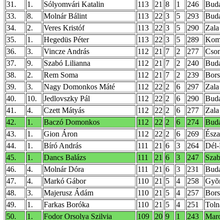
31.
1.
Sólyomvári Katalin
113
21
8
1
246
Buda
33.
8.
Molnár Bálint
113
22
3
5
293
Buda
34.
2.
Veres Kristóf
113
22
3
5
290
Zala
35.
1.
Hegedüs Péter
113
22
3
5
289
Kom
36.
3.
Vincze András
112
21
7
2
277
Cso
37.
9.
Szabó Lilianna
112
21
7
2
240
Buda
38.
2.
Rem Soma
112
21
7
2
239
Bor
39.
3.
Nagy Domonkos Máté
112
22
2
6
297
Zala
40.
10.
Jedlovszky Pál
112
22
2
6
290
Buda
41.
4.
Czett Mátyás
112
22
2
6
277
Zala
42.
1.
Baczó Domonkos
112
22
2
6
274
Buda
43.
1.
Gion Áron
112
22
2
6
269
Észa
44.
1.
Bíró András
111
21
6
3
264
Dél-
45.
1.
Dancs Balázs
111
21
6
3
247
Szab
46.
4.
Molnár Dóra
111
21
6
3
231
Buda
47.
4.
Markó Gábor
110
21
5
4
258
Gyõ
48.
3.
Majerusz Ádám
110
21
5
4
257
Bor
49.
1.
Farkas Boróka
110
21
5
4
251
Toln
50.
1.
Fodor Orsolya Szilvia
109
20
9
1
243
Mar