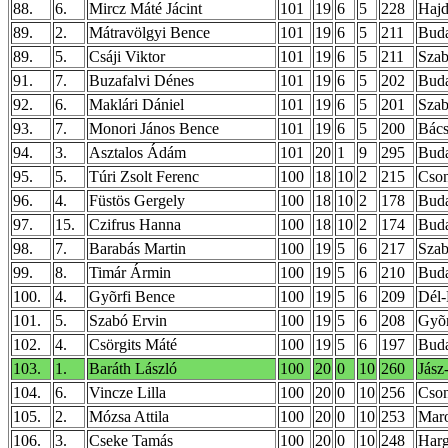
88.
6.
Mircz Máté Jácint
101
19
6
5
228
Hajd
89.
2.
Mátravölgyi Bence
101
19
6
5
211
Buda
89.
5.
Csáji Viktor
101
19
6
5
211
Szab
91.
7.
Buzafalvi Dénes
101
19
6
5
202
Buda
92.
6.
Maklári Dániel
101
19
6
5
201
Szab
93.
7.
Monori János Bence
101
19
6
5
200
Bács
94.
3.
Asztalos Ádám
101
20
1
9
295
Buda
95.
5.
Túri Zsolt Ferenc
100
18
10
2
215
Cso
96.
4.
Füstös Gergely
100
18
10
2
178
Buda
97.
15.
Czifrus Hanna
100
18
10
2
174
Buda
98.
7.
Barabás Martin
100
19
5
6
217
Szab
99.
8.
Timár Ármin
100
19
5
6
210
Buda
100.
4.
Gyõrfi Bence
100
19
5
6
209
Dél-
101.
5.
Szabó Ervin
100
19
5
6
208
Gyõ
102.
4.
Csörgits Máté
100
19
5
6
197
Buda
103.
1.
Baráth László
100
20
0
10
260
Jász
104.
6.
Vincze Lilla
100
20
0
10
256
Cso
105.
2.
Mózsa Attila
100
20
0
10
253
Mar
106.
3.
Cseke Tamás
100
20
0
10
248
Harg