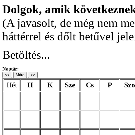
Dolgok, amik következnek
(A javasolt, de még nem meg
háttérrel és dőlt betűvel je
Betöltés...
Naptár:
<<
Mára
>>
Hét
H
K
Sze
Cs
P
Szo