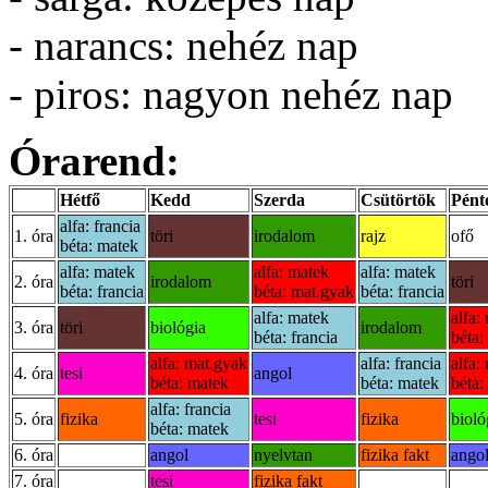
- narancs: nehéz nap
- piros: nagyon nehéz nap
Órarend:
Hétfő
Kedd
Szerda
Csütörtök
Pént
alfa: francia
1. óra
töri
irodalom
rajz
ofő
béta: matek
alfa: matek
alfa: matek
alfa: matek
2. óra
irodalom
töri
béta: francia
béta: mat.gyak
béta: francia
alfa: matek
alfa:
3. óra
töri
biológia
irodalom
béta: francia
béta:
alfa: mat.gyak
alfa: francia
alfa:
4. óra
tesi
angol
béta: matek
béta: matek
béta:
alfa: francia
5. óra
fizika
tesi
fizika
bioló
béta: matek
6. óra
angol
nyelvtan
fizika fakt
ango
7. óra
tesi
fizika fakt