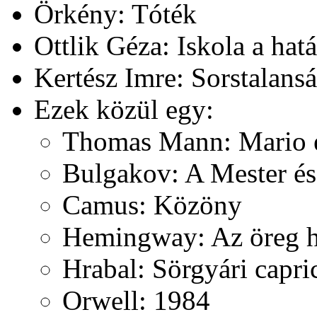
Örkény: Tóték
Ottlik Géza: Iskola a hat
Kertész Imre: Sorstalans
Ezek közül egy:
Thomas Mann: Mario é
Bulgakov: A Mester és
Camus: Közöny
Hemingway: Az öreg ha
Hrabal: Sörgyári capri
Orwell: 1984