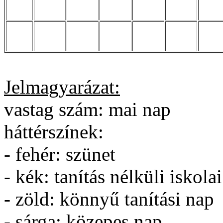
Jelmagyarázat:
vastag szám: mai nap
háttérszínek:
- fehér: szünet
- kék: tanítás nélküli iskola
- zöld: könnyű tanítási nap
- sárga: közepes nap